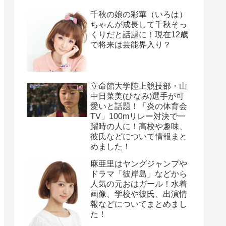
千秋の娘の彩華（いろは）
ちゃんが成長して千秋そっ
くりだと話題に！現在12歳
で将来は芸能界入り？
立命館大学陸上競技部・山
中日菜美(ひなみ)選手が可
愛いと話題！「炎の体育会
TV」100mリレー対決で一
躍時の人に！高校や趣味、
彼氏などについて情報まと
めました！
麻亜里はヤングジャンプや
ドラマ「彼岸島」などから
人気の元おはガール！水着
画像、学校や彼氏、出演情
報などについてまとめまし
た！