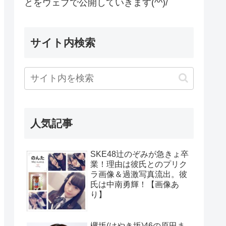
とをウェブで公開していきます(^^)/
サイト内検索
人気記事
SKE48辻のぞみが急きょ卒
業！理由は彼氏とのプリク
ラ画像＆過激写真流出。彼
氏は中南勇輝！【画像あ
り】
欅坂(けやき坂)46の原田ま