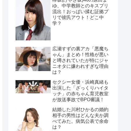
ゆ、中学教師とのキスプリ
流出！おっぱい揉む証拠プ
リで彼氏アウト！どこ中
学？
広瀬すずの裏アカ「悪魔ち
ゃん」まとめ！性格が悪い
と噂されていたが特にジャ
ニオタに嫌われすぎな理由
は？
セクシー女優・浜崎真緒も
出演した「ざっくりハイタ
ッチ」の赤ちゃん育児教室
が放送事故でBPO審議！
結婚した川村ひかるの婚約
相手の男性はどんな夫か調
べてみた。病気公表で余命
は？