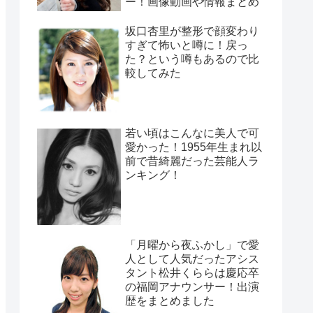
ー！画像動画や情報まとめ
坂口杏里が整形で顔変わり
すぎて怖いと噂に！戻っ
た？という噂もあるので比
較してみた
若い頃はこんなに美人で可
愛かった！1955年生まれ以
前で昔綺麗だった芸能人ラ
ンキング！
「月曜から夜ふかし」で愛
人として人気だったアシス
タント松井くららは慶応卒
の福岡アナウンサー！出演
歴をまとめました