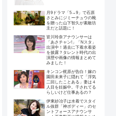
月9ドラマ「5→9」で石原
さとみにジミーチュウの靴
を贈った山下智久が素敵坊
主だと話題に！
皆川玲奈アナウンサーは
「あさチャン!」「Nスタ」
出演中！過去に下着水着姿
を披露？タレント時代の出
演歴や画像の情報まとめて
みました！
キンコン梶原が告白！嫁の
園田未来子に隠れて「浮気
二回したことある」妻は４
人目を妊娠中。干されてる
らしいけど仕事あるの？
伊東紗冶子は水着でスタイ
ル抜群「神ボディー」のセ
ントフォースアナウンサ