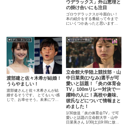
ウデラックス」外山恵理と
の掛け合いにも注目
ゴロウデラックスが今面白い！
本の紹介をする番組って今まで
にいくつかあったと思います。
しかしその内容はあまり深いと
ころまでつっこむことはなく、
その本を書いた作家さんが登場
■モデル・タレント
■バラエティー番組
するなんて滅多になかったと思
います。 作家さんが登...
立命館大学陸上競技部・山
中日菜美(ひなみ)選手が可
渡部建と佐々木希が結婚！
愛いと話題！「炎の体育会
うらやましい！
TV」100mリレー対決で一
渡部健さんと佐々木希さんが結
躍時の人に！高校や趣味、
婚するそうです。 とてもいい感
じで、お幸せそう。未来にワク
彼氏などについて情報まと
ワクしますね！ このお二人に関
めました！
しては、さわやかな印象があ
1/30放送「炎の体育会TV」で可
り、素直に祝福出来ます。 渡部
愛いと話題の立命館大学・山中
さんも今まで散々いじられてい
日菜美さん 1/30(土)19:00に放送
ましたが、発表してからのこ...
されたTBS「炎の体育会TV」で