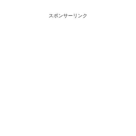
ていました。 私自身はしらなか
ったのですが、友達に紹介され
てハマってしまいました！ ...
スポンサーリンク