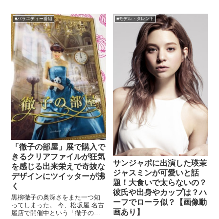
体育会TVメンバーと立命館大学
陸上競技部が４×１００ｍリレー
■バラエティー番組
■モデル・タレント
で対戦しました。 この番...
「徹子の部屋」展で購入で
きるクリアファイルが狂気
サンジャポに出演した瑛茉
を感じる出来栄えで奇抜な
ジャスミンが可愛いと話
デザインにツイッターが沸
題！大食いで太らないの？
く
彼氏や出身やカップは？ハ
黒柳徹子の奥深さをまた一つ知
ーフでローラ似？【画像動
ってしまった。 今、松坂屋 名古
画あり】
屋店で開催中という「徹子の部