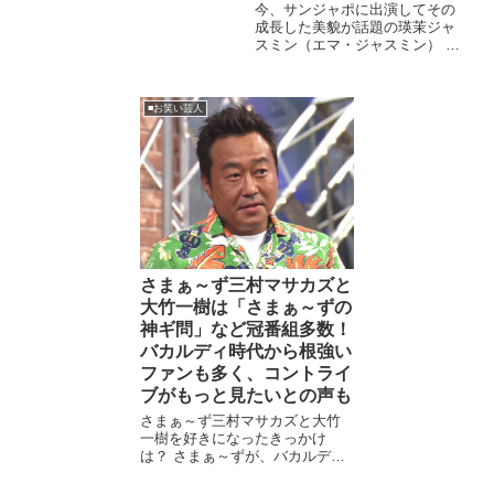
屋」展。 そこではそのイベント
今、サンジャポに出演してその
でしか買えないレアなグッズが
成長した美貌が話題の瑛茉ジャ
購入できるということだ。 その
スミン（エマ・ジャスミン） 出
中でもクリアファイルを買った
典binetsu.net 瑛茉ジャスミンが
というツイッターユ...
なぜ人気なのかというと12/6に
放送された日曜日の人気情報バ
■お笑い芸人
ラエティー番組、 サンデージャ
ポン...
さまぁ～ず三村マサカズと
大竹一樹は「さまぁ～ずの
神ギ問」など冠番組多数！
バカルディ時代から根強い
ファンも多く、コントライ
ブがもっと見たいとの声も
さまぁ～ず三村マサカズと大竹
一樹を好きになったきっかけ
は？ さまぁ～ずが、バカルディ
時代のコントライブで「マイナ
スターズ」というバンドをやっ