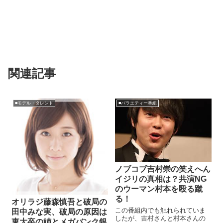
関連記事
■モデル・タレント
■バラエティー番組
ノブコブ吉村崇の笑えへん
イジリの真相は？共演NG
のウーマン村本を殴る蹴
る！
オリラジ藤森慎吾と破局の
この番組内でも触れられていま
田中みな実、破局の原因は
したが、吉村さんと村本さんの
東大卒の姉とメガバンク銀