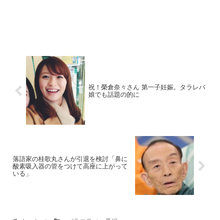
祝！榮倉奈々さん 第一子妊娠。タラレバ
娘でも話題の的に
落語家の桂歌丸さんが引退を検討「鼻に
酸素吸入器の管をつけて高座に上がって
いる」