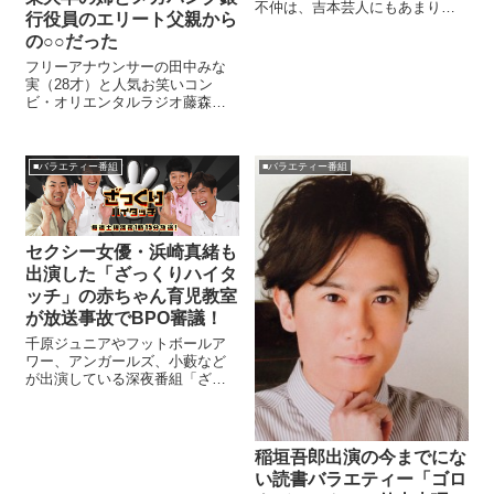
不仲は、吉本芸人にもあまり知
行役員のエリート父親から
られておらず「ネットにあがら
の○○だった
へんやつや」といじられていま
した。 ノブコブ吉村「共演Ｎ
フリーアナウンサーの田中みな
Ｇ」ウーマン村本を殴る蹴る…
実（28才）と人気お笑いコン
１年ぶり共演も村本挑発でブチ
ビ・オリエンタルラジオ藤森慎
切れ ...
吾が破局していたと、女性週刊
誌の「女性セブン」が伝えた。
田中みな実は藤森と交際してい
■バラエティー番組
■バラエティー番組
た当初の話ではあるが、自身の
結婚について聞かれた時には
「私もいつ...
セクシー女優・浜崎真緒も
出演した「ざっくりハイタ
ッチ」の赤ちゃん育児教室
が放送事故でBPO審議！
千原ジュニアやフットボールア
ワー、アンガールズ、小藪など
が出演している深夜番組「ざっ
くりハイタッチ」が話題です。
なんで話題なのかというと、そ
の過激すぎる内容からBPOで審
議がかかっているんです！ とは
稲垣吾郎出演の今までにな
いうものの、深夜番...
い読書バラエティー「ゴロ