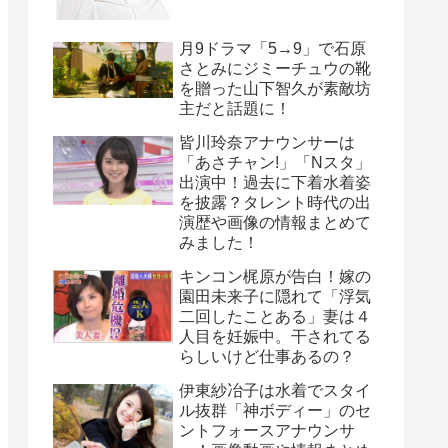
月9ドラマ「5→9」で石原
さとみにジミーチュウの靴
を贈った山下智久が素敵坊
主だと話題に！
皆川玲奈アナウンサーは
「あさチャン!」「Nスタ」
出演中！過去に下着水着姿
を披露？タレント時代の出
演歴や画像の情報まとめて
みました！
キンコン梶原が告白！嫁の
園田未来子に隠れて「浮気
二回したことある」妻は４
人目を妊娠中。干されてる
らしいけど仕事あるの？
伊東紗冶子は水着でスタイ
ル抜群「神ボディー」のセ
ントフォースアナウンサ