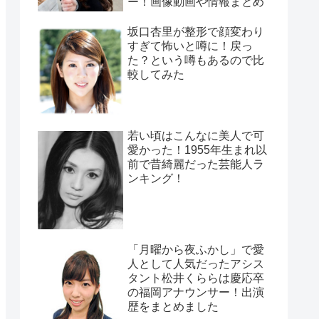
ー！画像動画や情報まとめ
坂口杏里が整形で顔変わり
すぎて怖いと噂に！戻っ
た？という噂もあるので比
較してみた
若い頃はこんなに美人で可
愛かった！1955年生まれ以
前で昔綺麗だった芸能人ラ
ンキング！
「月曜から夜ふかし」で愛
人として人気だったアシス
タント松井くららは慶応卒
の福岡アナウンサー！出演
歴をまとめました