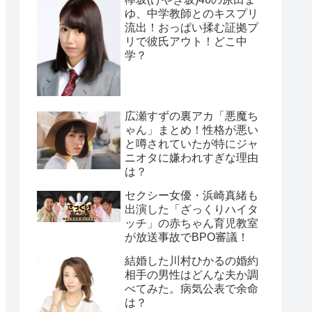
ゆ、中学教師とのキスプリ
流出！おっぱい揉む証拠プ
リで彼氏アウト！どこ中
学？
広瀬すずの裏アカ「悪魔ち
ゃん」まとめ！性格が悪い
と噂されていたが特にジャ
ニオタに嫌われすぎな理由
は？
セクシー女優・浜崎真緒も
出演した「ざっくりハイタ
ッチ」の赤ちゃん育児教室
が放送事故でBPO審議！
結婚した川村ひかるの婚約
相手の男性はどんな夫か調
べてみた。病気公表で余命
は？