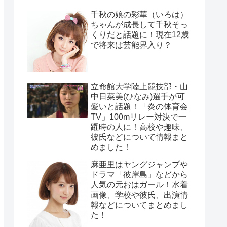
千秋の娘の彩華（いろは）
ちゃんが成長して千秋そっ
くりだと話題に！現在12歳
で将来は芸能界入り？
立命館大学陸上競技部・山
中日菜美(ひなみ)選手が可
愛いと話題！「炎の体育会
TV」100mリレー対決で一
躍時の人に！高校や趣味、
彼氏などについて情報まと
めました！
麻亜里はヤングジャンプや
ドラマ「彼岸島」などから
人気の元おはガール！水着
画像、学校や彼氏、出演情
報などについてまとめまし
た！