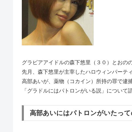
グラビアアイドルの森下悠里（３０）とおの
先月、森下悠里が主宰したハロウィンパーテ
高部あいが、薬物（コカイン）所持の罪で逮
「グラドルにはパトロンがいる説」について
高部あいにはパトロンがいたって