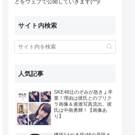
とをウェブで公開していきます(^^)/
サイト内検索
人気記事
SKE48辻のぞみが急きょ卒
業！理由は彼氏とのプリク
ラ画像＆過激写真流出。彼
氏は中南勇輝！【画像あ
り】
欅坂(けやき坂)46の原田ま