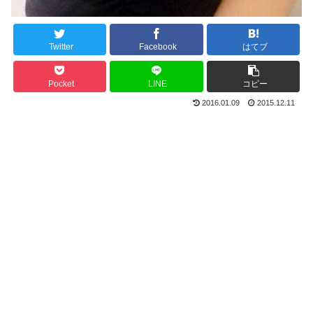
Twitter
Facebook
はてブ
Pocket
LINE
コピー
2016.01.09
2015.12.11