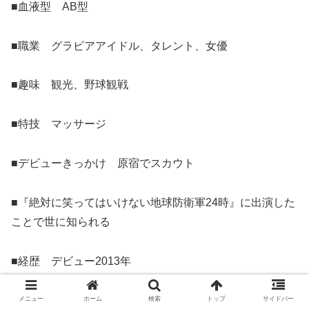
■血液型 AB型
■職業 グラビアアイドル、タレント、女優
■趣味 観光、野球観戦
■特技 マッサージ
■デビューきっかけ 原宿でスカウト
■『絶対に笑ってはいけない地球防衛軍24時』に出演した
ことで世に知られる
■経歴 デビュー2013年
■所属 ニュースタイルプロダクション
メニュー
ホーム
検索
トップ
サイドバー