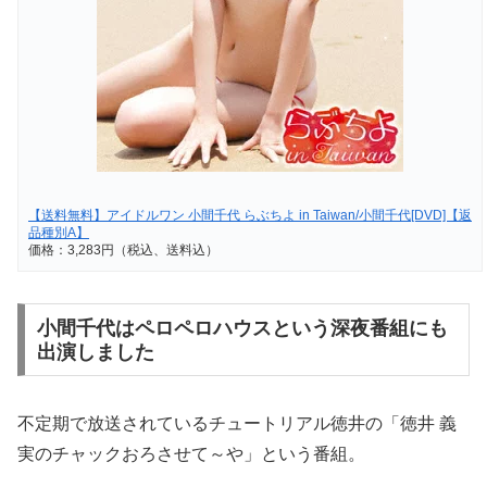
【送料無料】アイドルワン 小間千代 らぶちよ in Taiwan/小間千代[DVD]【返
品種別A】
価格：3,283円（税込、送料込）
小間千代はペロペロハウスという深夜番組にも
出演しました
不定期で放送されているチュートリアル徳井の「徳井 義
実のチャックおろさせて～や」という番組。